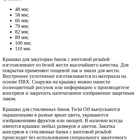
48 мм;
58 мм;
66 мм;
79 мм;
82 мм;
89 мм;
100 мм;
110 мм.
Крышки для закупорки банок с винтовой резьбой
изготавливают из белой жести высочайшего качества. Для
покрытия применяют пищевой лак и эмали для жести.
Внутреннее уплотнение изготавливается из материала на
основе ПВХ. Снаружи на крышку можно нанести
полноцветный рисунок или информацию о производителе
консервов и закрепить напечатанное изображение защитным
лаком.
Крышки для стеклянных банок Twist Off выпускаются
окрашенными в разные яркие цвета, украшаются
изображениями фруктов или овощей. В наличии всегда
имеются крышки любых размеров и цветов. Закатка
консервов в стеклянные банки с винтовой резьбой
происходит без использования специального закаточного