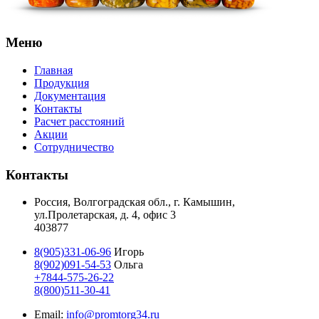
Меню
Главная
Продукция
Документация
Контакты
Расчет расстояний
Акции
Сотрудничество
Контакты
Россия, Волгоградская обл., г. Камышин,
ул.Пролетарская, д. 4, офис 3
403877
8(905)331-06-96
Игорь
8(902)091-54-53
Ольга
+7844-575-26-22
8(800)511-30-41
Email:
info@promtorg34.ru